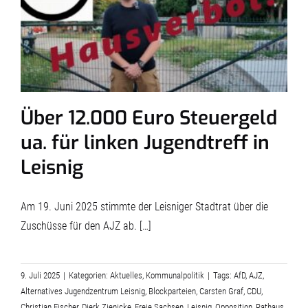
Über 12.000 Euro Steuergeld
ua. für linken Jugendtreff in
Leisnig
Am 19. Juni 2025 stimmte der Leisniger Stadtrat über die
Zuschüsse für den AJZ ab. […]
9. Juli 2025
|
Kategorien:
Aktuelles
,
Kommunalpolitik
|
Tags:
AfD
,
AJZ
,
Alternatives Jugendzentrum Leisnig
,
Blockparteien
,
Carsten Graf
,
CDU
,
Christian Fischer
,
Dierk Zienicke
,
Freie Sachsen
,
Leisnig
,
Opposition
,
Rathaus
,