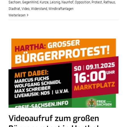
Sachsen
,
GegenWind
,
Kunze
,
Leisnig
,
Naunhof
,
Opposition
,
Protest
,
Rathaus
,
Stadtrat
,
Video
,
Widerstand
,
Windkraftanlagen
Weiterlesen
Videoaufruf zum großen