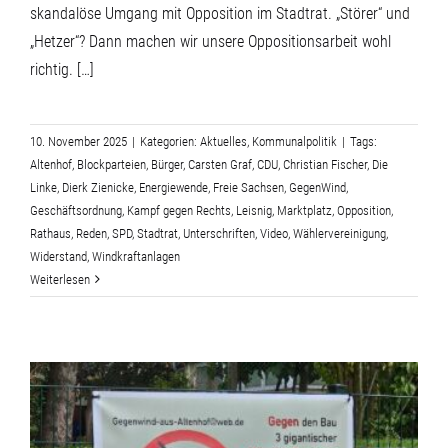
skandalöse Umgang mit Opposition im Stadtrat. „Störer“ und
„Hetzer“? Dann machen wir unsere Oppositionsarbeit wohl
richtig. […]
10. November 2025
|
Kategorien:
Aktuelles
,
Kommunalpolitik
|
Tags:
Altenhof
,
Blockparteien
,
Bürger
,
Carsten Graf
,
CDU
,
Christian Fischer
,
Die
Linke
,
Dierk Zienicke
,
Energiewende
,
Freie Sachsen
,
GegenWind
,
Geschäftsordnung
,
Kampf gegen Rechts
,
Leisnig
,
Marktplatz
,
Opposition
,
Rathaus
,
Reden
,
SPD
,
Stadtrat
,
Unterschriften
,
Video
,
Wählervereinigung
,
Widerstand
,
Windkraftanlagen
Weiterlesen