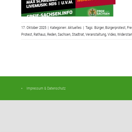
17. Oktober 2025
|
Kategorien:
Aktuelles
|
Tags:
Bürger
,
Bürgerprotest
,
Fre
Protest
,
Rathaus
,
Reden
,
Sachsen
,
Stadtrat
,
Veranstaltung
,
Video
,
Widersta
Impressum & Datenschutz