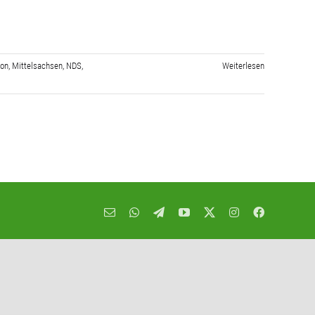
ion
,
Mittelsachsen
,
NDS
,
Weiterlesen
E-
WhatsApp
Telegram
YouTube
X
Instagram
Facebook
Mail