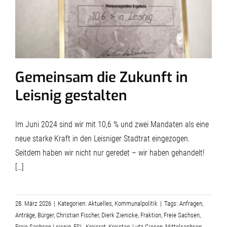
Gemeinsam die Zukunft in
Leisnig gestalten
Im Juni 2024 sind wir mit 10,6 % und zwei Mandaten als eine
neue starke Kraft in den Leisniger Stadtrat eingezogen.
Seitdem haben wir nicht nur geredet – wir haben gehandelt!
[…]
28. März 2026
|
Kategorien:
Aktuelles
,
Kommunalpolitik
|
Tags:
Anfragen
,
Anträge
,
Bürger
,
Christian Fischer
,
Dierk Zienicke
,
Fraktion
,
Freie Sachsen
,
Freie Sachsen Leisnig
,
FSL
,
Kreisrat
,
Kreistag
,
Lutz Giesen
,
Mittelsachsen
,