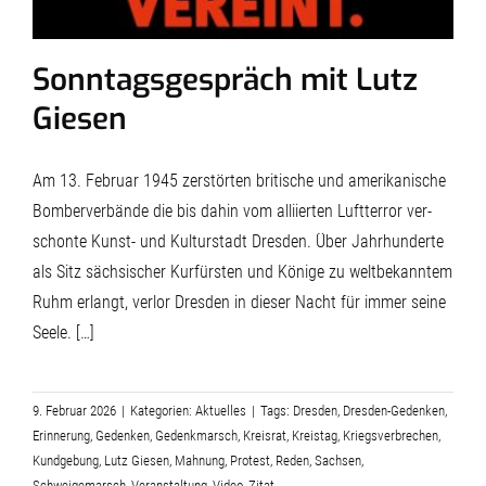
Sonntagsgespräch mit Lutz
Giesen
Am 13. Februar 1945 zerstörten britische und amerikanische
Bomberverbände die bis dahin vom alliierten Luftterror ver­
schonte Kunst- und Kulturstadt Dresden. Über Jahr­hunderte
als Sitz sächsischer Kurfürsten und Könige zu weltbekanntem
Ruhm erlangt, verlor Dresden in dieser Nacht für immer seine
Seele. […]
9. Februar 2026
|
Kategorien:
Aktuelles
|
Tags:
Dresden
,
Dresden-Gedenken
,
Erinnerung
,
Gedenken
,
Gedenkmarsch
,
Kreisrat
,
Kreistag
,
Kriegsverbrechen
,
Kundgebung
,
Lutz Giesen
,
Mahnung
,
Protest
,
Reden
,
Sachsen
,
Schweigemarsch
,
Veranstaltung
,
Video
,
Zitat