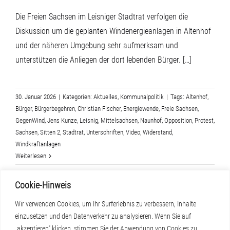
Die Freien Sachsen im Leisniger Stadtrat verfolgen die
Diskussion um die geplanten Windenergieanlagen in Altenhof
und der näheren Umgebung sehr aufmerksam und
unterstützen die Anliegen der dort lebenden Bürger. […]
30. Januar 2026
|
Kategorien:
Aktuelles
,
Kommunalpolitik
|
Tags:
Altenhof
,
Bürger
,
Bürgerbegehren
,
Christian Fischer
,
Energiewende
,
Freie Sachsen
,
GegenWind
,
Jens Kunze
,
Leisnig
,
Mittelsachsen
,
Naunhof
,
Opposition
,
Protest
,
Sachsen
,
Sitten 2
,
Stadtrat
,
Unterschriften
,
Video
,
Widerstand
,
Windkraftanlagen
Weiterlesen
Cookie-Hinweis
Wir verwenden Cookies, um Ihr Surferlebnis zu verbessern, Inhalte
einzusetzen und den Datenverkehr zu analysieren. Wenn Sie auf
„akzeptieren" klicken, stimmen Sie der Anwendung von Cookies zu.