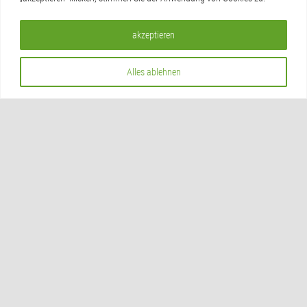
akzeptieren
Alles ablehnen
Mehr Sicherheit an unseren
Bushaltestellen!
FREIE SACHSEN fordern Beleuchtung […]
7. Januar 2026
|
Kategorien:
Aktuelles
,
Kommunalpolitik
|
Tags:
Antrag
,
Anträge
,
Bürger
,
Bushaltestellen
,
Christian Fischer
,
Freie Sachsen
,
Kinder
,
Leisnig
,
Opposition
,
Ortsverband
,
Sicherheit
,
Stadtrat
,
Video