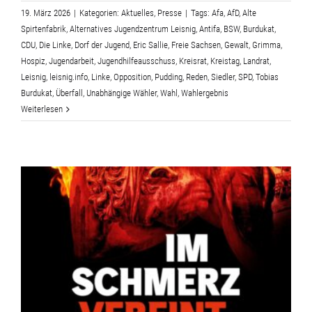
19. März 2026
|
Kategorien:
Aktuelles
,
Presse
|
Tags:
Afa
,
AfD
,
Alte
Spirtenfabrik
,
Alternatives Jugendzentrum Leisnig
,
Antifa
,
BSW
,
Burdukat
,
CDU
,
Die Linke
,
Dorf der Jugend
,
Eric Sallie
,
Freie Sachsen
,
Gewalt
,
Grimma
,
Hospiz
,
Jugendarbeit
,
Jugendhilfeausschuss
,
Kreisrat
,
Kreistag
,
Landrat
,
Leisnig
,
leisnig.info
,
Linke
,
Opposition
,
Pudding
,
Reden
,
Siedler
,
SPD
,
Tobias
Burdukat
,
Überfall
,
Unabhängige Wähler
,
Wahl
,
Wahlergebnis
Weiterlesen