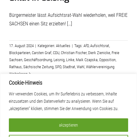
Bürgermeister lässt Aufsichtsrat-Wahl wiederholen, weil FREIE
SACHSEN einen Sitz erzielten! […]
17. August 2024
|
Kategorien:
Aktuelles
|
Tags:
AfD
,
Aufsichtsrat
,
Blockparteien
,
Carsten Graf
,
CDU
,
Christian Fischer
,
Dierk Zienicke
,
Freie
Sachsen
,
Geschäftsordnung
,
Leisnig
,
Linke
,
Maik Czapska
,
Opposition
,
Rathaus
,
Sächsische Zeitung
,
SPD
,
Stadtrat
,
Wahl
,
Wählervereinigung
Weiterlesen
Cookie-Hinweis
Wir verwenden Cookies, um Ihr Surferlebnis zu verbessern, Inhalte
einzusetzen und den Datenverkehr zu analysieren. Wenn Sie auf
„akzeptieren" klicken, stimmen Sie der Anwendung von Cookies zu.
akzeptieren
Impressum & Datenschutz