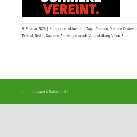
9. Februar 2026
|
Kategorien:
Aktuelles
|
Tags:
Dresden
,
Dresden-Gedenke
Protest
,
Reden
,
Sachsen
,
Schweigemarsch
,
Veranstaltung
,
Video
,
Zitat
Impressum & Datenschutz