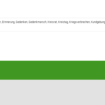
n
,
Erinnerung
,
Gedenken
,
Gedenkmarsch
,
Kreisrat
,
Kreistag
,
Kriegsverbrechen
,
Kundgebun