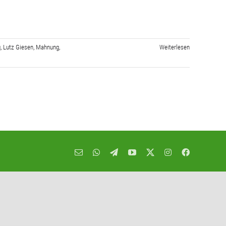
g
,
Lutz Giesen
,
Mahnung
,
Weiterlesen
E-
WhatsApp
Telegram
YouTube
X
Instagram
Facebook
Mail