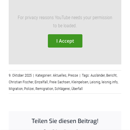
For privacy reasons YouTube needs your permission
to be loaded.
I Accept
9. Oktober 2025
|
Kategorien:
Aktuelles
,
Presse
|
Tags:
Ausländer
,
Bericht
,
Christian Fischer
,
Einzelfall
,
Freie Sachsen
,
Kleinpelsen
,
Leisnig
,
leisnig.info
,
Migration
,
Polizei
,
Remigration
,
Schlägerei
,
Überfall
Teilen Sie diesen Beitrag!