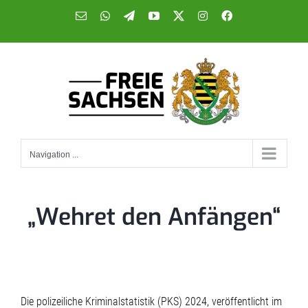
Skip
E-
WhatsApp
Telegram
YouTube
X
Instagram
Facebook
Mail
to
content
Navigation ...
„Wehret den Anfängen“
Die polizeiliche Kriminalstatistik (PKS) 2024, veröffentlicht im