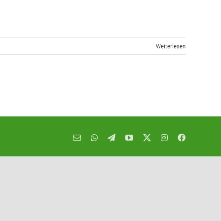
Weiterlesen
E-
WhatsApp
Telegram
YouTube
X
Instagram
Facebook
Mail