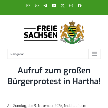
Skip
E-
WhatsApp
Telegram
YouTube
X
Instagram
Facebook
Mail
to
content
Navigation ...
Aufruf zum großen
Bürgerprotest in Hartha!
Am Sonntag, den 9. November 2025, findet auf dem