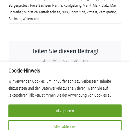
Bürgerprotest
,
Freie Sachsen
,
Hartha
,
Kundgebung
,
Markt
,
Marktplatz
,
Max
Schreiber
,
Migration
,
Mittelsachsen
,
NDS
,
Opposition
,
Protest
,
Remigration
,
Sachsen
,
Widerstand
Teilen Sie diesen Beitrag!
Facebook
X
WhatsApp
Telegram
E-
Mail
Cookie-Hinweis
Wir verwenden Cookies, um Ihr Surferlebnis zu verbessern, Inhalte
einzusetzen und den Datenverkehr zu analysieren. Wenn Sie auf
„akzeptieren" klicken, stimmen Sie der Anwendung von Cookies zu.
akzeptieren
Impressum & Datenschutz
E-
WhatsApp
Telegram
YouTube
X
Instagram
Facebook
Alles ablehnen
Mail