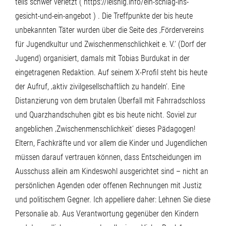
teils schwer verletzt (
https://leisnig.info/ein-schlag-ins-
gesicht-und-ein-angebot
) . Die Treffpunkte der bis heute
unbekannten Täter wurden über die Seite des ‚Fördervereins
für Jugendkultur und Zwischenmenschlichkeit e. V.‘ (Dorf der
Jugend) organisiert, damals mit Tobias Burdukat in der
eingetragenen Redaktion. Auf seinem X-Profil steht bis heute
der Aufruf, ‚aktiv zivilgesellschaftlich zu handeln‘. Eine
Distanzierung von dem brutalen Überfall mit Fahrradschloss
und Quarzhandschuhen gibt es bis heute nicht. Soviel zur
angeblichen ‚Zwischenmenschlichkeit‘ dieses Pädagogen!
Eltern, Fachkräfte und vor allem die Kinder und Jugendlichen
müssen darauf vertrauen können, dass Entscheidungen im
Ausschuss allein am Kindeswohl ausgerichtet sind – nicht an
persönlichen Agenden oder offenen Rechnungen mit Justiz
und politischem Gegner. Ich appelliere daher: Lehnen Sie diese
Personalie ab. Aus Verantwortung gegenüber den Kindern