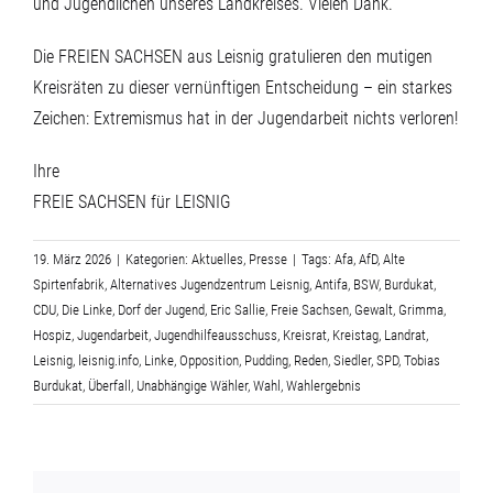
und Jugendlichen unseres Landkreises. Vielen Dank.“
Die FREIEN SACHSEN aus Leisnig gratulieren den mutigen
Kreisräten zu dieser vernünftigen Entscheidung – ein starkes
Zeichen: Extremismus hat in der Jugendarbeit nichts verloren!
Ihre
FREIE SACHSEN für LEISNIG
19. März 2026
|
Kategorien:
Aktuelles
,
Presse
|
Tags:
Afa
,
AfD
,
Alte
Spirtenfabrik
,
Alternatives Jugendzentrum Leisnig
,
Antifa
,
BSW
,
Burdukat
,
CDU
,
Die Linke
,
Dorf der Jugend
,
Eric Sallie
,
Freie Sachsen
,
Gewalt
,
Grimma
,
Hospiz
,
Jugendarbeit
,
Jugendhilfeausschuss
,
Kreisrat
,
Kreistag
,
Landrat
,
Leisnig
,
leisnig.info
,
Linke
,
Opposition
,
Pudding
,
Reden
,
Siedler
,
SPD
,
Tobias
Burdukat
,
Überfall
,
Unabhängige Wähler
,
Wahl
,
Wahlergebnis