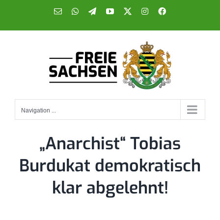
Skip
E-
WhatsApp
Telegram
YouTube
X
Instagram
Facebook
Mail
to
content
Navigation ...
„Anarchist“ Tobias
Burdukat demokratisch
klar abgelehnt!